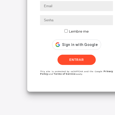
Autorização!
Lembre me
Para finalizar o cadastro e necessário a
liberação do setor de tecnologia.
LOGIN
ENTRAR
This site is protected by reCAPTCHA and the Google
Privacy
Policy
and
Terms of Service
apply.